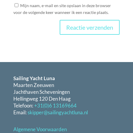
Mijn naam, e-mail en site opslaan in deze browser
voor de volgende keer wanneer ik een reactie plaats.
Sailing Yacht Luna
Maarten Zeeuwen
Jachthaven Scheveningen
Hellingweg 120 Den Haag
Telefoon:
+31(0)6 13169664
Email:
skipper@sailingyachtluna.nl
Algemene Voorwaarden