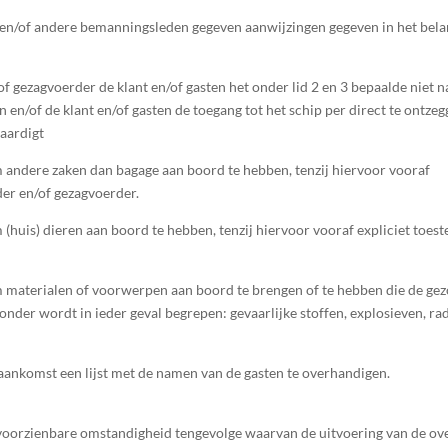
en/of andere bemanningsleden gegeven aanwijzingen gegeven in het belang
of gezagvoerder de klant en/of gasten het onder lid 2 en 3 bepaalde niet
en/of de klant en/of gasten de toegang tot het schip per direct te ontzeg
vaardigt
om andere zaken dan bagage aan boord te hebben, tenzij hiervoor vooraf
der en/of gezagvoerder.
m (huis) dieren aan boord te hebben, tenzij hiervoor vooraf expliciet toe
om materialen of voorwerpen aan boord te brengen of te hebben die de gez
nder wordt in ieder geval begrepen: gevaarlijke stoffen, explosieven, rad
 aankomst een lijst met de namen van de gasten te overhandigen.
voorzienbare om­standigheid tengevolge waarvan de uitvoering van de ov