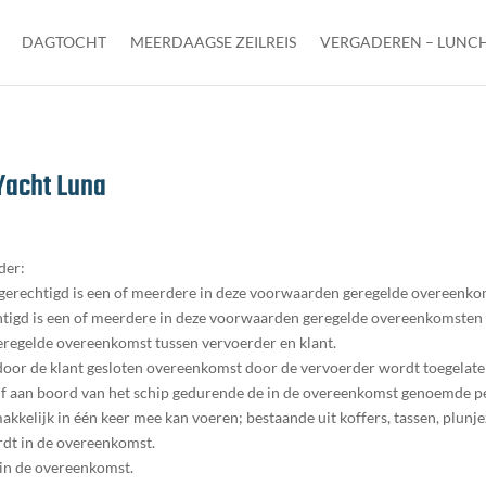
DAGTOCHT
MEERDAAGSE ZEILREIS
VERGADEREN – LUNCH
Yacht Luna
der:
 gerechtigd is een of meerdere in deze voorwaarden geregelde overeenkom
chtigd is een of meerdere in deze voorwaarden geregelde overeenkomsten 
eregelde overeenkomst tussen vervoerder en klant.
e door de klant gesloten overeenkomst door de vervoerder wordt toegelate
lijf aan boord van het schip gedurende de in de overeenkomst genoemde p
emakkelijk in één keer mee kan voeren; bestaande uit koffers, tassen, plun
rdt in de overeenkomst.
t in de overeenkomst.