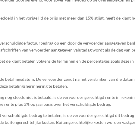
 bedoeld in het vorige lid de prijs met meer dan 15% stijgt, heeft de klan
het verschuldigde factuurbedrag op een door de vervoerder aangegeven b
oafschriften van vervoerder aangegeven valutadag wordt als de dag van b
et de klant betalen volgens de termijnen en de percentages zoals deze in
n de betalingsdatum. De vervoerder zendt na het verstrijken van die datum
eze betalingsherinnering te betalen.
ng nog steeds niet is betaald, is de vervoerder gerechtigd rente in rekeni
jke rente plus 3% op jaarbasis over het verschuldigde bedrag.
et verschuldigde bedrag te betalen, is de vervoerder gerechtigd dit bedra
 de buitengerechtelijke kosten. Buitengerechtelijke kosten worden vast