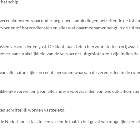
 het schip.
 overeenkomsten, waaronder begrepen aanbiedingen betreffende de totst
ervoer en/of horecadiensten en alles wat daarmee samenhangt in de ruimst
ssen vervoerder en gast. De klant maakt zich hiervoor sterk en vrijwaart
zover aansprakelijkheid van de vervoerder uitgesloten zou zijn indien de
n alle natuurlijke en rechtspersonen waarvan de vervoerder, in de ruim
.
rukkelijke verwerping van alle andere voorwaarden van wie ook afkomstig
ten schriftelijk worden vastgelegd.
 Nederlandse taal in een vreemde taal. In het geval van mogelijke verschi