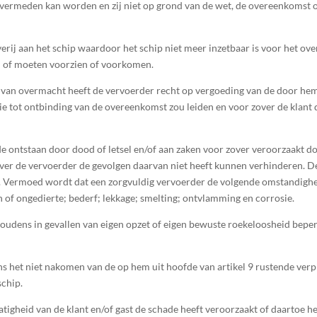
 vermeden kan worden en zij niet op grond van de wet, de overeenkomst 
j aan het schip waardoor het schip niet meer inzetbaar is voor het over
 of moeten voorzien of voorkomen.
van overmacht heeft de vervoerder recht op vergoeding van de door hem
e tot ontbinding van de overeenkomst zou leiden en voor zover de klant
de ontstaan door dood of letsel en/of aan zaken voor zover veroorzaakt 
ver de vervoerder de gevolgen daarvan niet heeft kunnen verhinderen. De
l. Vermoed wordt dat een zorgvuldig vervoerder de volgende omstandighe
n of ongedierte; bederf; lekkage; smelting; ontvlamming en corrosie.
oudens in gevallen van eigen opzet of eigen bewuste roekeloosheid beper
het niet nakomen van de op hem uit hoofde van artikel 9 rustende verpli
schip.
atigheid van de klant en/of gast de schade heeft veroorzaakt of daartoe h