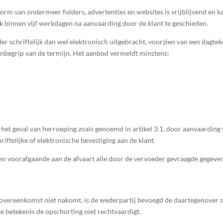
orm van ondermeer folders, advertenties en websites is vrijblijvend en
jk binnen vijf werkdagen na aanvaarding door de klant te geschieden.
r schriftelijk dan wel elektronisch uitgebracht, voorzien van een dagtek
 inbegrip van de termijn. Het aanbod vermeldt minstens:
het geval van herroeping zoals genoemd in artikel 3.1, door aanvaarding
ftelijke of elektronische bevestiging aan de klant.
dagen voorafgaande aan de afvaart alle door de vervoeder gevraagde gegev
e overeenkomst niet nakomt, is de wederpartij bevoegd de daartegenover s
e betekenis de opschorting niet rechtvaardigt.