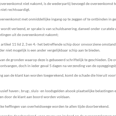
de overeenkomst niet nakomt, is de wederpartij bevoegd de overeenkomst t
niet rechtvaardigt.
 overeenkomst met onmiddellijke ingang op te zeggen of te ontbinden in ge
ng wordt verleend, er sprake is van schuldsanering, danwel onder curatele
lichtingen uit de overeenkomst nakomt;
 artikel 11 lid 2, 3 en 4.- het betreffende schip door onvoorziene omstan
r niet mogelijk is een ander vergelijkbaar schip aan te bieden.
an de gronden waarop deze is gebaseerd schriftelijk te geschieden. De o
ontvangen, doch in ieder geval 5 dagen na verzending van de opzeggingsb
ng aan de klant kan worden toegerekend, komt de schade die hieruit voort
usief haven-, brug-, sluis- en loodsgelden alsook plaatselijke belastingen
en door de klant aan boord worden voldaan.
lijke heffingen van overheidswege worden te allen tijde doorberekend.
rvoerder doorberekend, voor zover van invloed op de overeengekomen prij