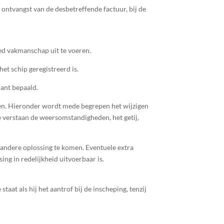
 ontvangst van de desbetreffende factuur, bij de
ed vakmanschap uit te voeren.
et schip geregistreerd is.
lant bepaald.
igen. Hieronder wordt mede begrepen het wijzigen
e verstaan de weersomstandigheden, het getij,
n andere oplossing te komen. Eventuele extra
ing in redelijkheid uitvoerbaar is.
aat als hij het aantrof bij de inscheping, tenzij