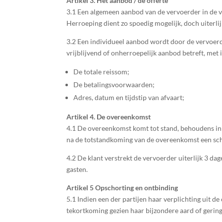
Artikel 3. Het aanbod / de offerte
3.1 Een algemeen aanbod van de vervoerder in de v
Herroeping dient zo spoedig mogelijk, doch uiterli
3.2 Een individueel aanbod wordt door de vervoerde
vrijblijvend of onherroepelijk aanbod betreft, met
De totale reissom;
De betalingsvoorwaarden;
Adres, datum en tijdstip van afvaart;
Artikel 4. De overeenkomst
4.1 De overeenkomst komt tot stand, behoudens in 
na de totstandkoming van de overeenkomst een schri
4.2 De klant verstrekt de vervoerder uiterlijk 3 
gasten.
Artikel 5 Opschorting en ontbinding
5.1 Indien een der partijen haar verplichting uit d
tekortkoming gezien haar bijzondere aard of gering