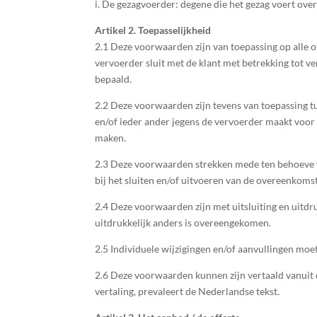
i. De gezagvoerder: degene die het gezag voert over
Artikel 2. Toepasselijkheid
2.1 Deze voorwaarden zijn van toepassing op alle
vervoerder sluit met de klant met betrekking tot v
bepaald.
2.2 Deze voorwaarden zijn tevens van toepassing tu
en/of ieder ander jegens de vervoerder maakt voor 
maken.
2.3 Deze voorwaarden strekken mede ten behoeve va
bij het sluiten en/of uitvoeren van de overeenkomst
2.4 Deze voorwaarden zijn met uitsluiting en uitd
uitdrukkelijk anders is overeengekomen.
2.5 Individuele wijzigingen en/of aanvullingen moe
2.6 Deze voorwaarden kunnen zijn vertaald vanuit de
vertaling, prevaleert de Nederlandse tekst.