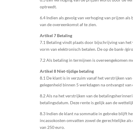
optreedt.
6.4 Indien als gevolg van verhoging van prijzen als
van de overeenkomst af te zien.
Artikel 7 Betaling
7.1 Betaling vindt plaats door bijschrijving van 
vorm van elektronisch betalen. De op de bank-/gir
7.2 Als betaling in termijnen is overeengekomen mo
Artikel 8 Niet-tijdige betaling
8.1 De klant is in verzuim vanaf het verstrijken va
gelegenheid binnen 5 werkdagen na ontvangst van d
8.2 Als na het verstrijken van de betalingsherinneri
betalingsdatum. Deze rente is gelijk aan de wetteli
8.3 Indien de klant na sommatie in gebreke blijft h
incassokosten omvatten zowel de gerechtelijke als
van 250 euro.