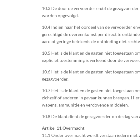
10.3 De door de vervoerder en/of de gezagvoerder 
worden opgevolgd.
10.4 Indien naar het oordeel van de vervoerder en/
gerechtigd de overeenkomst per direct te ontbinden 
aard of geringe betekenis de ontbinding niet recht
10.5 Het is de klant en de gasten niet toegestaan 
expliciet toestemming is verleend door de vervoer
10.6 Het is de klant en de gasten niet toegestaan o
gezagvoerder.
10.7 Het is de klant en de gasten niet toegestaan 
zichzelf of anderen in gevaar kunnen brengen. Hiero
wapens, ammunitie en verdovende middelen.
10.8 De klant dient de gezagvoerder op de dag van
Artikel 11 Overmacht
11.1 Onder overmacht wordt verstaan iedere niet 