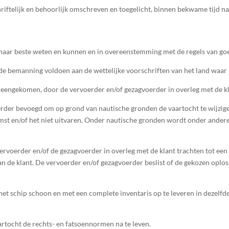
hriftelijk en behoorlijk omschreven en toegelicht, binnen bekwame tijd na
 naar beste weten en kunnen en in overeenstemming met de regels van go
 de bemanning voldoen aan de wettelijke voorschriften van het land waar h
ereengekomen, door de vervoerder en/of gezagvoerder in overleg met de k
gvoerder bevoegd om op grond van nautische gronden de vaartocht te wijz
omst en/of het niet uitvaren. Onder nautische gronden wordt onder ander
 vervoerder en/of de gezagvoerder in overleg met de klant trachten tot ee
n de klant. De vervoerder en/of gezagvoerder beslist of de gekozen oploss
et schip schoon en met een complete inventaris op te leveren in dezelfde st
artocht de rechts- en fatsoennormen na te leven.