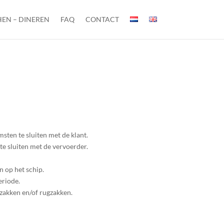
EN – DINEREN
FAQ
CONTACT
sten te sluiten met de klant.
te sluiten met de vervoerder.
n op het schip.
eriode.
jezakken en/of rugzakken.