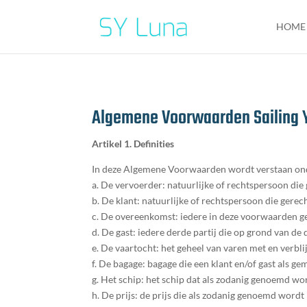
HOME
Algemene Voorwaarden Sailing 
Artikel 1. Definities
In deze Algemene Voorwaarden wordt verstaan on
a. De vervoerder: natuurlijke of rechtspersoon die
b. De klant: natuurlijke of rechtspersoon die gere
c. De overeenkomst: iedere in deze voorwaarden g
d. De gast: iedere derde partij die op grond van d
e. De vaartocht: het geheel van varen met en verb
f. De bagage: bagage die een klant en/of gast als g
g. Het schip: het schip dat als zodanig genoemd wo
h. De prijs: de prijs die als zodanig genoemd word