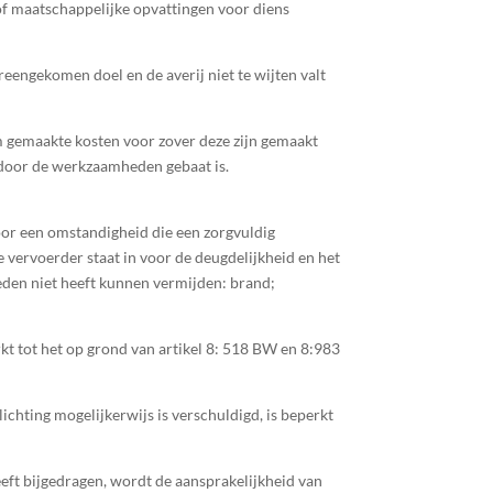
of maatschappelijke opvattingen voor diens
eengekomen doel en de averij niet te wijten valt
 gemaakte kosten voor zover deze zijn gemaakt
 door de werkzaamheden gebaat is.
door een omstandigheid die een zorgvuldig
 vervoerder staat in voor de deugdelijkheid en het
den niet heeft kunnen vermijden: brand;
kt tot het op grond van artikel 8: 518 BW en 8:983
chting mogelijkerwijs is verschuldigd, is beperkt
eeft bijgedragen, wordt de aansprakelijkheid van