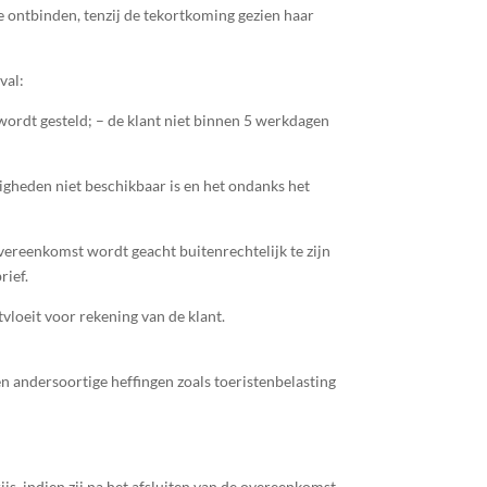
e ontbinden, tenzij de tekortkoming gezien haar
val:
 wordt gesteld; – de klant niet binnen 5 werkdagen
digheden niet beschikbaar is en het ondanks het
vereenkomst wordt geacht buitenrechtelijk te zijn
rief.
vloeit voor rekening van de klant.
 en andersoortige heffingen zoals toeristenbelasting
s, indien zij na het afsluiten van de overeenkomst