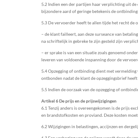
5.2 Indien een der partijen haar verplichting uit 
bijzondere aard of geringe betekenis de ontbinding 
5.3 De vervoerder heeft te allen tijde het recht de
– de klant failleert, aan deze surseance van betali
na schriftelijk in gebreke te zijn gesteld zijn verp
– er sprake is van een situatie zoals genoemd onder
leveren van voldoende inspanning door de vervoerde
5.4 Opzegging of ontbinding dient met vermelding v
ontbonden nadat de klant de opzeggingsbrief heeft 
5.5 Indien de oorzaak van de opzegging of ontbindi
Artikel 6 De prijs en de prijswijzigingen
6.1 Tenzij anders is overeengekomen is de prijs excl
en brandstofkosten en proviand. Deze kosten moet
6.2 Wijzigingen in belastingen, accijnzen en derge
6.3 Een verhoging van de prijzen wordt door de ve